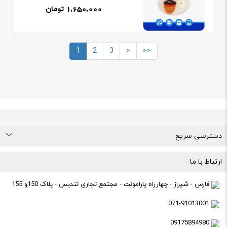
1,650,000
تومان
1
2
3
>
>>
دسترسی سریع
درباره ما
تماس با ما
راهنمای خرید
قوانین و مقررات
ارتباط با ما
فارس - شیراز - چهارراه پارامونت - مجتمع تجاری تندیس - پلاک 150و 155
071-91013001
09175894980