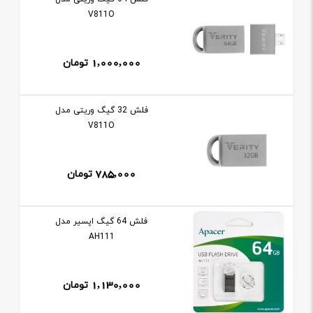
V811O
1,000,000
تومان
فلش 32 گيگ وريتی مدل
V811O
785,000
تومان
فلش 64 گيگ اپسیر مدل
AH111
1,130,000
تومان