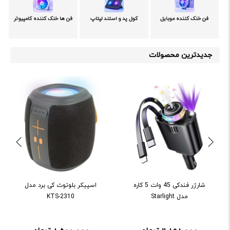
فن خنک کننده موبایل
کول پد و استند لپتاپ
فن ها خنک کننده کامپیوتر
جدیدترین محصولات
شارژر فندکی 45 وات 5 کاره
اسپيکر بلوتوث کی برد مدل
مدل Starlight
KTS-2310