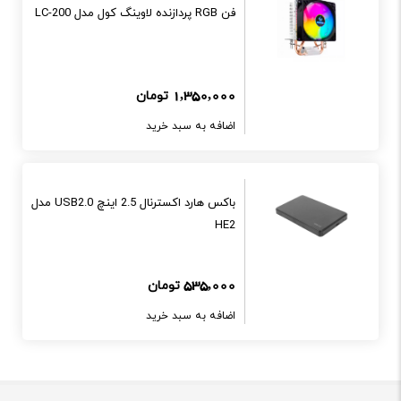
فن RGB پردازنده لاوينگ کول مدل LC-200
1,350,000
تومان
اضافه به سبد خرید
باکس هارد اکسترنال 2.5 اينچ USB2.0 مدل
HE2
535,000
تومان
اضافه به سبد خرید