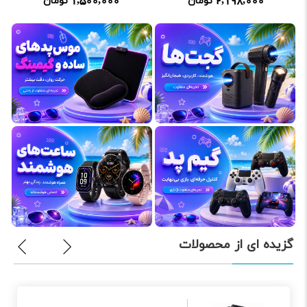
1,500,000
2,198,000
تومان
تومان
گزیده ای از محصولات