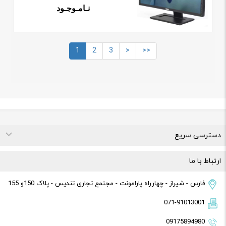
نـامـوجـود
1
2
3
>
>>
دسترسی سریع
درباره ما
تماس با ما
راهنمای خرید
قوانین و مقررات
ارتباط با ما
فارس - شیراز - چهارراه پارامونت - مجتمع تجاری تندیس - پلاک 150و 155
071-91013001
09175894980