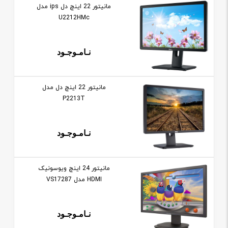
مانيتور 22 اينچ دل ips مدل
U2212HMc
نـامـوجـود
مانيتور 22 اينچ دل مدل
P2213T
نـامـوجـود
مانيتور 24 اينچ ویوسونیک
HDMI مدل VS17287
نـامـوجـود