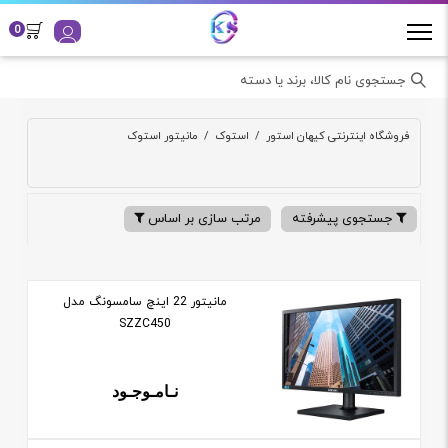
0
جستجوی نام کالا، برند یا دسته
فروشگاه اینترنتی کیهان استور
/
استوک
/
مانیتور استوک
جستجوی پیشرفته
مرتب سازی بر اساس
مانيتور 22 اينچ سامسونگ مدل
SZZC450
نـامـوجـود