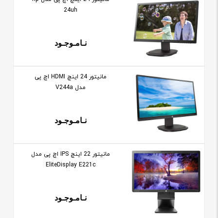
24uh
نـامـوجـود
مانيتور 24 اينچ HDMI اچ پی
مدل V244a
نـامـوجـود
مانيتور 22 اينچ IPS اچ پی مدل
EliteDisplay E221c
نـامـوجـود