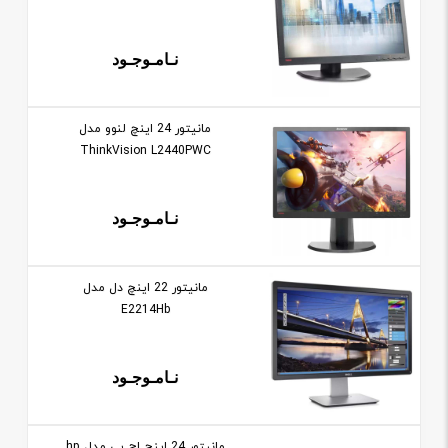
نـامـوجـود
مانيتور 24 اينچ لنوو مدل
ThinkVision L2440PWC
نـامـوجـود
مانيتور 22 اينچ دل مدل
E2214Hb
نـامـوجـود
مانيتور 24 اينچ اچ پی مدل hp