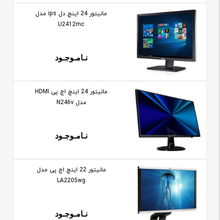
مانيتور 24 اينچ دل ips مدل
U2412mc
نـامـوجـود
مانيتور 24 اينچ اچ پی HDMI
مدل N246v
نـامـوجـود
مانيتور 22 اينچ اچ پی مدل
LA2205wg
نـامـوجـود