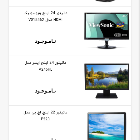
مانيتور 24 اينچ ویوسونیک
HDMI مدل VS15562
نـامـوجـود
مانيتور 24 اينچ ایسر مدل
V246HL
نـامـوجـود
مانيتور 22 اينچ اچ پی مدل
P223