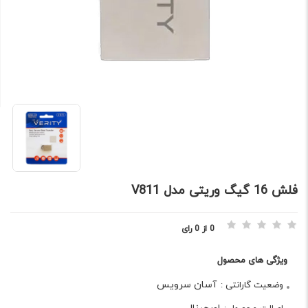
فلش 16 گيگ وريتی مدل V811
0 از 0 رای
ویژگی های محصول
آسان سرویس
وضعیت گارانتی :