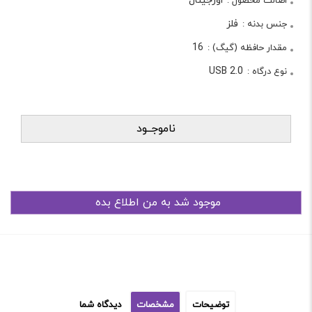
اورجینال
اصالت محصول :
فلز
جنس بدنه :
16
مقدار حافظه (گیگ) :
USB 2.0
نوع درگاه :
ناموجــود
توضیحات
مشخصات
دیدگاه شما