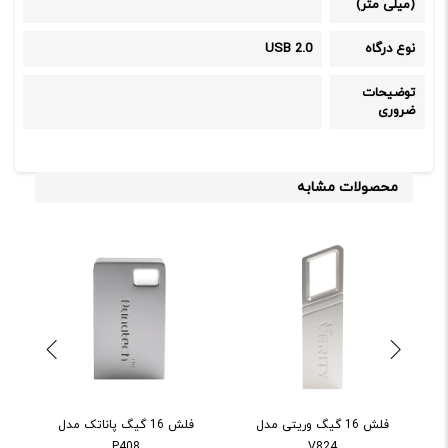
(میلی متر)
نوع درگاه
USB 2.0
توضیحات
ضروری
محصولات مشابه
فلش 16 گيگ وريتی مدل
فلش 16 گيگ پاناتک مدل
P408
V824