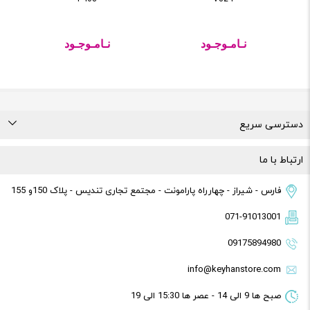
نـامـوجـود
نـامـوجـود
دسترسی سریع
درباره ما
تماس با ما
راهنمای خرید
قوانین و مقررات
ارتباط با ما
فارس - شیراز - چهارراه پارامونت - مجتمع تجاری تندیس - پلاک 150و 155
071-91013001
09175894980
info@keyhanstore.com
صبح ها 9 الی 14 - عصر ها 15:30 الی 19