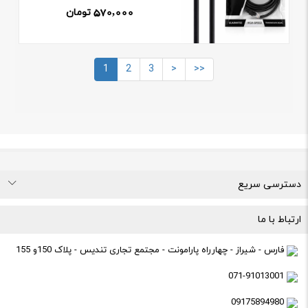
570,000
تومان
1
2
3
>
>>
دسترسی سریع
درباره ما
تماس با ما
راهنمای خرید
قوانین و مقررات
ارتباط با ما
فارس - شیراز - چهارراه پارامونت - مجتمع تجاری تندیس - پلاک 150و 155
071-91013001
09175894980