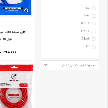
etc
Enet
K-NET
P-NET
کابل شب
طول 30 متر
D-Link
XP
390,000
ت
XForm
mini sky
محدوده قیمت مورد نظر