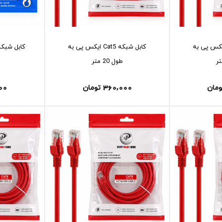
شبکه Cat5 ايکس پی به
کابل شبکه Cat5 ايکس پی به
طول 20 متر
00
360,000
ومان
تومان