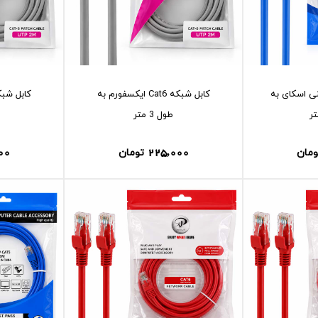
که Cat5 مینی اسکای به
کابل شبکه Cat6 ایکسفورم به
طول 3 متر
00
225,000
ومان
تومان