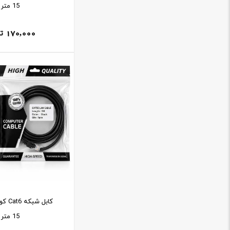
15 متر
170,000
ت
کابل ش
15 متر