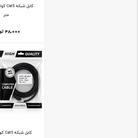
متر
48,000
تو
کابل ش