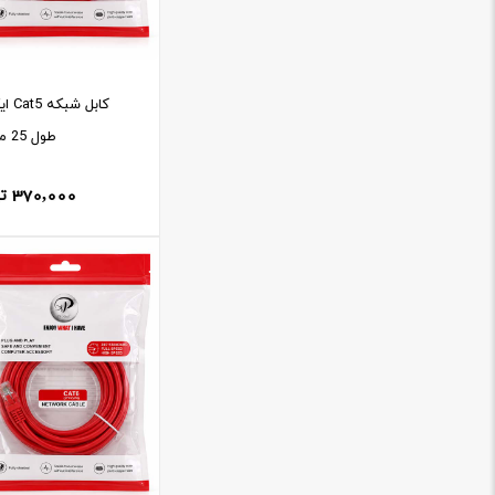
کابل 
طول 25 متر
370,000
ت