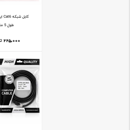
کابل 
طول 5 متر
225,000
ت