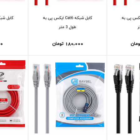
شبکه Cat6 ايکس پی به
کابل شبکه Cat6 ايکس پی به
طول 3 متر
00
180,000
ومان
تومان