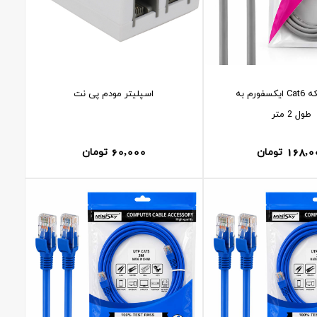
کابل شبکه Cat6 ایکسفورم به
اسپلیتر مودم پی نت
طول 2 متر
60,000
168,0
تومان
تومان