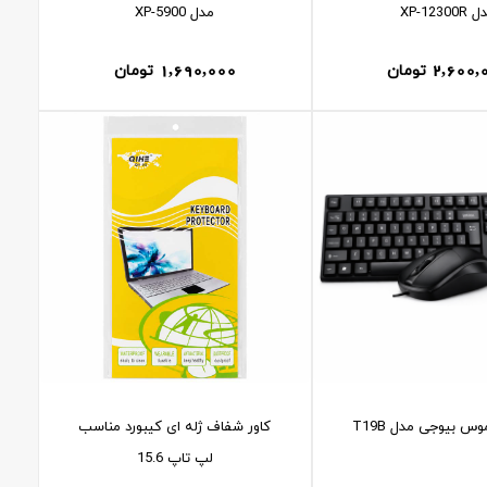
XP-12300
مدل XP-5900
1,690,000
2,600,
تومان
تومان
وس بيوجی مدل T19B
کاور شفاف ژله ای کيبورد مناسب
لپ تاپ 15.6