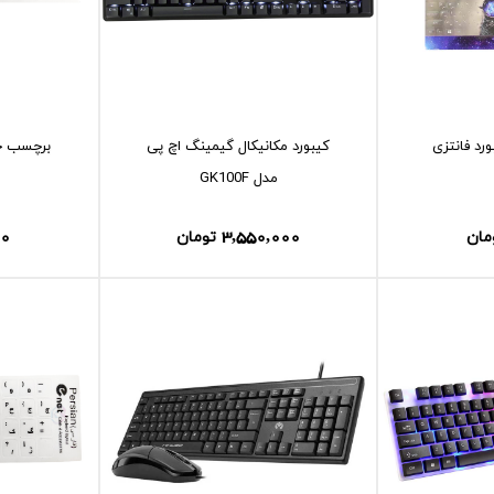
د فانتزی
کیبورد مکانیکال گیمینگ اچ پی
برچسب حر
مدل GK100F
00
3,550,000
مان
تومان