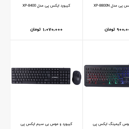
پی مدل XP-8800N
کيبورد ايکس پی مدل XP-8400
1,070,000
900,0
تومان
تومان
موس گیمینگ ايکس پی
کیبورد و موس بی سیم ایکس پی