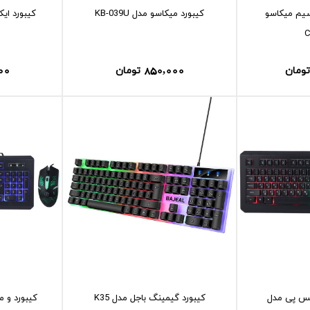
يم ميکاسو
کيبورد ميکاسو مدل KB-039U
کيبورد ايکس 
00
850,000
تومان
تومان
کس پی مدل
کيبورد گيمينگ باجل مدل K35
کيبورد و 