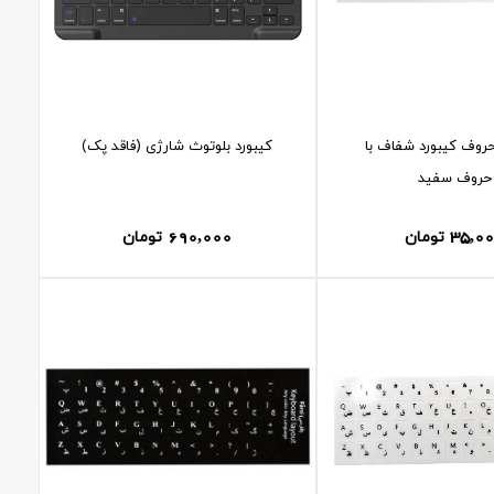
وف کیبورد شفاف با
کیبورد بلوتوث شارژی (فاقد پک)
حروف سفید
690,000
35,0
تومان
تومان