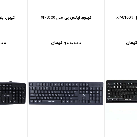
XP
کيبورد ايکس پی مدل XP-8300
000
900,000
تومان
تومان