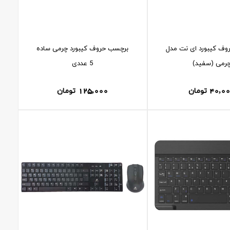
ف کيبورد ای نت مدل
برچسب حروف کيبورد چرمی ساده
رمی (سفيد)
5 عددی
125,000
40,0
تومان
تومان