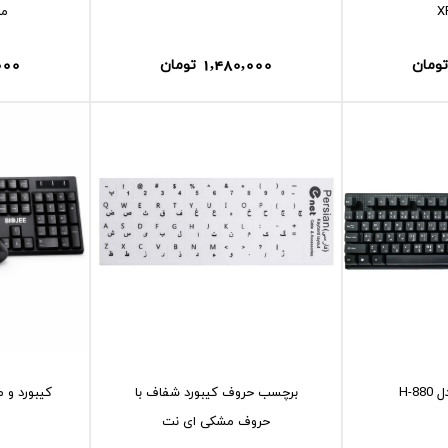
X
مدل R
000
1,480,000
تومان
تومان
H-8
برچسب حروف کيبورد شفاف با
کيبورد و م
حروف مشکی ای نت