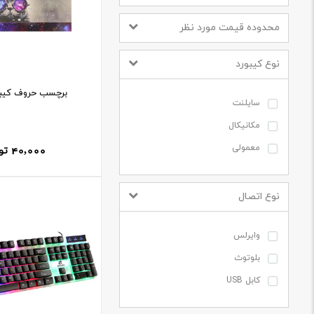
shoosh
محدوده قیمت مورد نظر
MIKUSO
نوع کیبورد
Jeqang
Armo
برچسب حروف کیبور
سایلنت
مکانیکال
40,000
معمولی
تو
نوع اتصال
وایرلس
بلوتوث
کابل USB