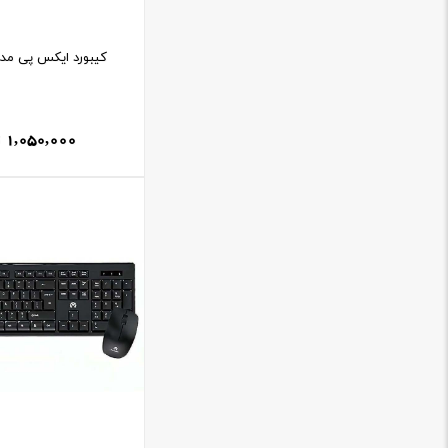
کيبورد ايکس پی مدل -8100N
1,050,000