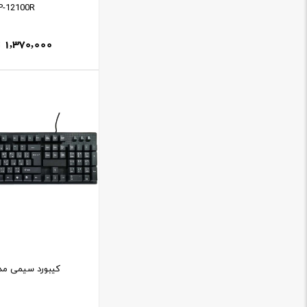
P-12100R
1,370,000
کيبورد سيمی مدل 80