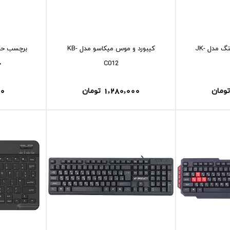
کیبورد گیمینگ جیکنگ مدل JK-
کيبورد و موس ميکاسو مدل KB-
برچسب حرو
C012
چ
00
1,280,000
تومان
تومان