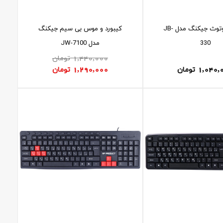
کیبورد بلوتوث جیکنگ مدل JB-
کیبورد و موس بی سیم جیکنگ
330
مدل JW-7100
1,440,000
تومان
1,290,000
1,040,
تومان
تومان