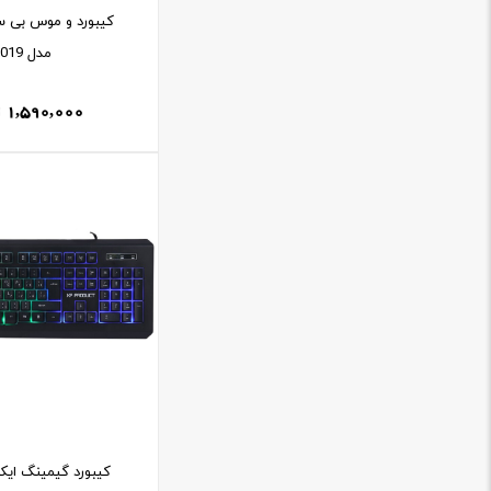
کيبورد و موس بی س
مدل C019
1,590,000
کيبورد گيمينگ اي