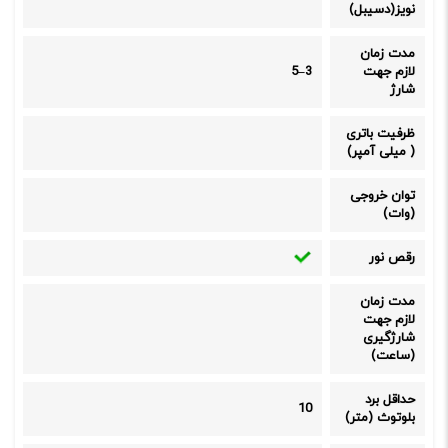
نویز(دسیبل)
مدت زمان
لازم جهت
3–5
شارژ
ظرفیت باتری
( میلی آمپر)
توان خروجی
(وات)
رقص نور
مدت زمان
لازم جهت
شارژگیری
(ساعت)
حداقل برد
10
بلوتوث (متر)