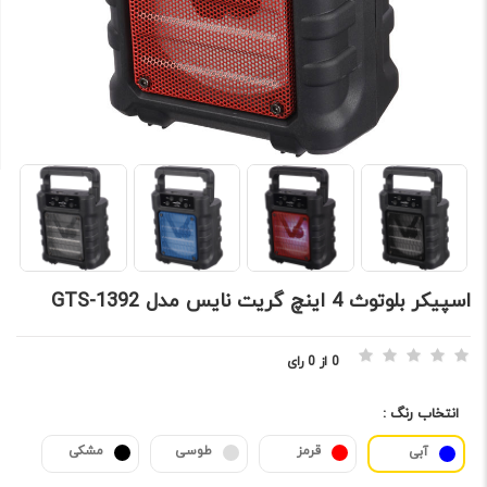
اسپيکر بلوتوث 4 اينچ گریت نایس مدل GTS-1392
0 از 0 رای
انتخاب رنگ :
قرمز
طوسی
مشکی
آبی