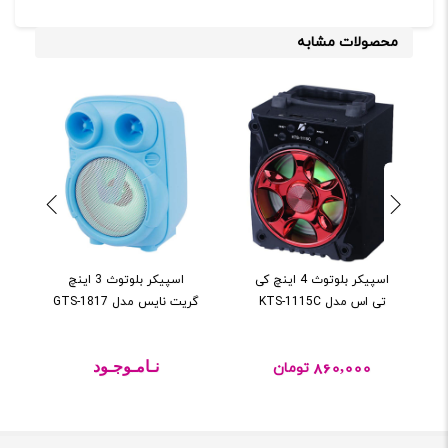
محصولات مشابه
اسپيکر بلوتوث 4 اينچ کی
اسپيکر بلوتوث 3 اينچ
KTS-1115
گريت نايس مدل GTS-1817
گريت نايس مدل GTS-1840
860,
نـامـوجـود
نـامـوجـود
تومان