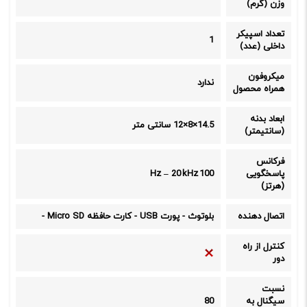
وزن (گرم)
تعداد اسپیکر
1
داخلی (عدد)
میکروفون
ندارد
همراه محصول
ابعاد بدنه
14.5×8×12 سانتی متر
(سانتیمتر)
فرکانس
پاسخگویی
100 Hz – 20 kHz
(هرتز)
اتصال دهنده
بلوتوث
-
پورت USB
-
کارت حافظه Micro SD
-
کنترل از راه
دور
نسبت
سیگنال به
80