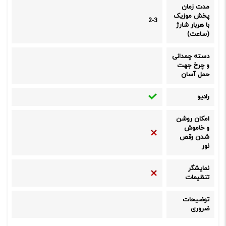
مدت زمان
پخش موزیک
2-3
با هربار شارژ
(ساعت)
دسته چمدانی
و چرخ جهت
حمل آسان
رادیو
امکان روشن
و خاموش
شدن رقص
نور
نمایشگر
تنظیمات
توضیحات
ضروری