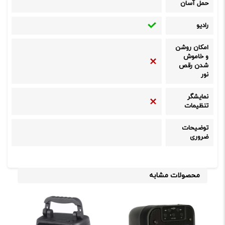
حمل آسان
رادیو
امکان روشن
و خاموش
شدن رقص
نور
نمایشگر
تنظیمات
توضیحات
ضروری
محصولات مشابه