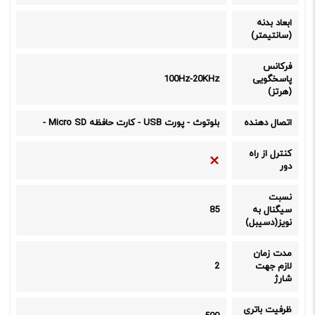
ابعاد بدنه
(سانتیمتر)
فرکانس
پاسخگویی
100Hz-20KHz
(هرتز)
اتصال دهنده
بلوتوث
-
پورت USB
-
کارت حافظه Micro SD
-
کنترل از راه
دور
نسبت
سیگنال به
85
نویز(دسیبل)
مدت زمان
لازم جهت
2
شارژ
ظرفیت باتری