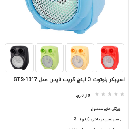
اسپيکر بلوتوث 3 اينچ گريت نايس مدل GTS-1817
0 از 0 رای
ویژگی های محصول
3
قطر اسپیکر داخلی (اینچ) :