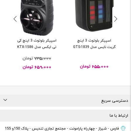
اسپيکر بلوتوث 3 اينچ
اسپيکر بلوتوث 3 اينچ کی
گريت نايس مدل GTS-1839
تی ایکس مدل KTX-1586
گ
735,000
تومان
655,000
659,000
تومان
تومان
دسترسی سریع
درباره ما
تماس با ما
راهنمای خرید
قوانین و مقررات
ارتباط با ما
فارس - شیراز - چهارراه پارامونت - مجتمع تجاری تندیس - پلاک 150و 155