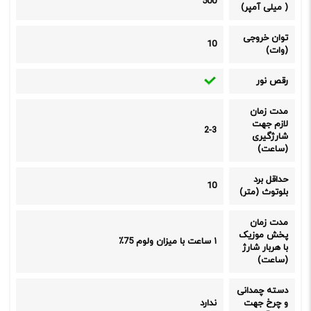
500
( میلی آمپر)
توان خروجی
10
(وات)
رقص نور
مدت زمان
لازم جهت
2-3
شارژگیری
(ساعت)
حداقل برد
10
بلوتوث (متر)
مدت زمان
پخش موزیک
۱ ساعت با میزان ولوم 75٪
با هربار شارژ
(ساعت)
دسته چمدانی
و چرخ جهت
ندارد