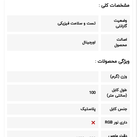
مشخصات کلی :
وضعیت
تست و سلامت فیزیکی
گارانتی
اصالت
اورجینال
محصول
ویژگی محصولات :
وزن (گرم)
طول کابل
100
(سانتی متر)
جنس کابل
پلاستیک
داری نور RGB
دقت ماوس