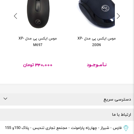
موس ايکس پی مدل XP-
موس ايکس پی مدل XP-
M697
200N
نـامـوجـود
340,000
تومان
دسترسی سریع
درباره ما
تماس با ما
راهنمای خرید
قوانین و مقررات
ارتباط با ما
فارس - شیراز - چهارراه پارامونت - مجتمع تجاری تندیس - پلاک 150و 155