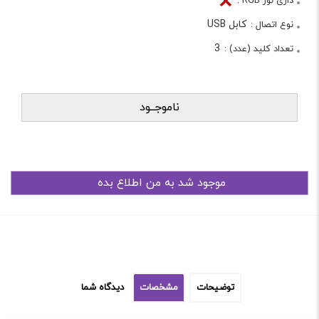
داری نور RGB :
کابل USB
نوع اتصال :
3
تعداد کلید (عدد) :
ناموجــود
توضیحات
مشخصات
دیدگاه شما