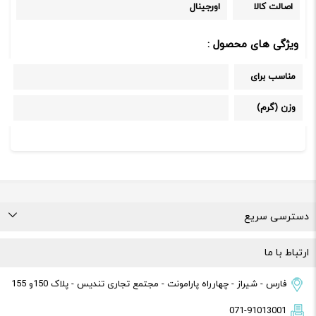
اصالت کالا
اورجینال
ویژگی های محصول :
مناسب برای
وزن (گرم)
دسترسی سریع
درباره ما
تماس با ما
راهنمای خرید
قوانین و مقررات
ارتباط با ما
فارس - شیراز - چهارراه پارامونت - مجتمع تجاری تندیس - پلاک 150و 155
071-91013001