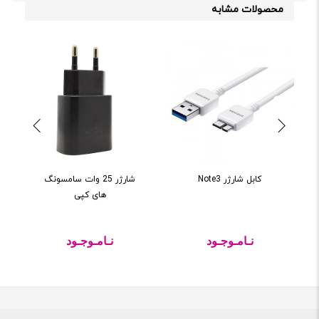
محصولات مشابه
کابل شارژر Note3
شارژر 25 وات سامسونگ
های کپی
نـامـوجـود
نـامـوجـود