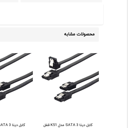
محصولات مشابه
ديتا SATA 3 گيگابايت قفل
کابل ديتا SATA 3 مدل K51 قفل