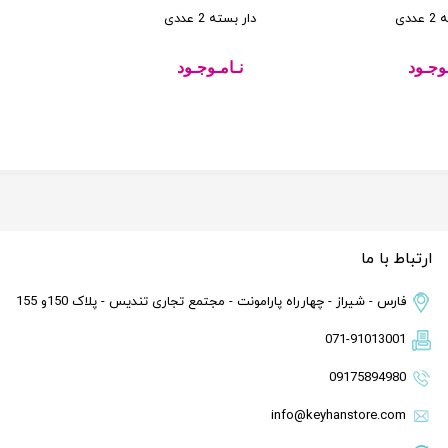
ددی
دار بسته 2 عددی
دار بسته
ـوجـود
نـامـوجـود
نـ
ارتباط با ما
فارس - شیراز - چهارراه پارامونت - مجتمع تجاری تندیس - پلاک 150و 155
071-91013001
09175894980
info@keyhanstore.com