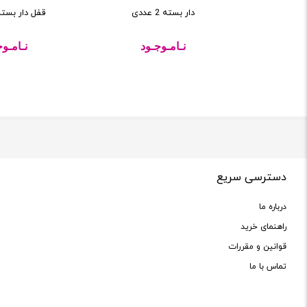
دار بسته 2 عددی
قفل دار بسته 2 عد
د
نـامـوجـود
نـامـوج
دسترسی سریع
درباره ما
راهنمای خرید
قوانین و مقررات
تماس با ما