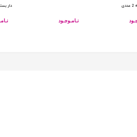
دی
دار بسته 2 ع
ـود
نـامـوجـود
نـام