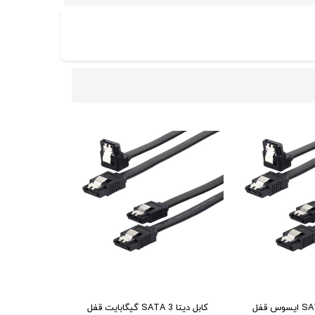
کابل ديتا SATA 3 ايسوس قفل
کابل ديتا SATA 3 گيگابايت قفل