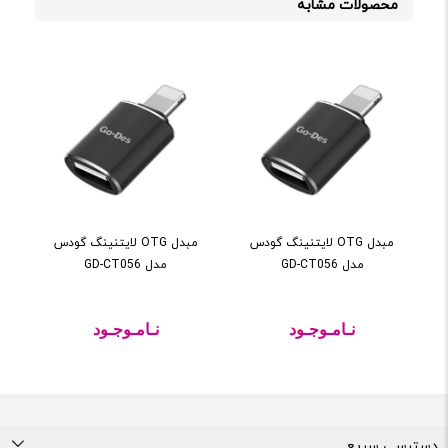
محصولات مشابه
مبدل OTG لایتنینگ گودس
مبدل OTG لایتنینگ گودس
مدل GD-CT056
مدل GD-CT056
نـامـوجـود
نـامـوجـود
دسترسی سریع