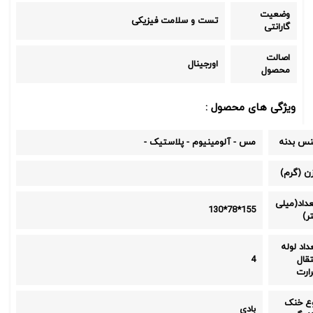
وضعیت
تست و سلامت فیزیکی
گارانتی
اصالت
اورجینال
محصول
ویژگی های محصول :
س بدنه
مس
-
آلومینیوم
-
پلاستیک
-
ن (گرم)
عداد(میلی
155*78*130
ر)
داد لوله
تقال
4
ارت
ع خنک
بادی