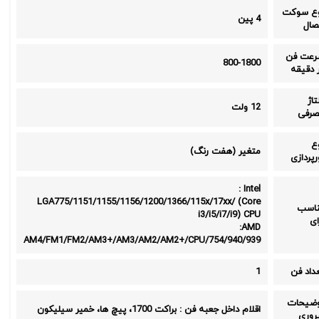
ع سوکت
4 پین
صال
عت فن
800-1800
 دقیقه
تاژ
12 ولت
رفی
ع
متغیر (هفت رنگ)
رپردازی
Intel :
LGA775/1151/1155/1156/1200/1366/115x/17xx/ (Core
اسب
i3/i5/i7/i9) CPU
ای
AMD:
AM4/FM1/FM2/AM3+/AM3/AM2/AM2+/CPU/754/940/939
داد فن
1
ضیحات
اقلام داخل جعبه فن : براکت 1700، پیچ ها، خمیر سیلیکون
وری