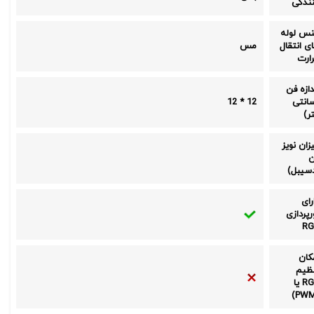
ندگی
س لوله
ی انتقال
مس
ارت
دازه فن
انتی
12 * 12
ر)
زان نویز
ن
سیبل)
رای
رپردازی
RG
کان
ظیم
RGB یا