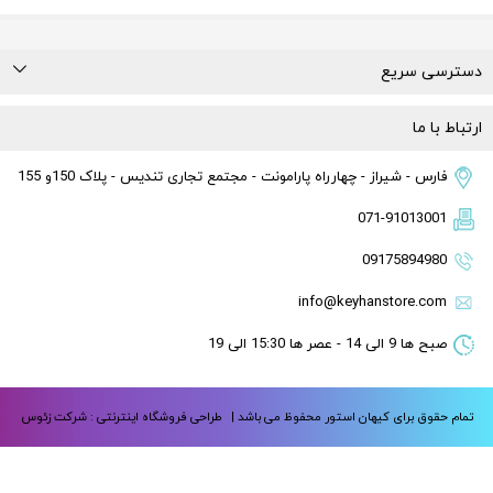
دسترسی سریع
درباره ما
تماس با ما
راهنمای خرید
قوانین و مقررات
ارتباط با ما
فارس - شیراز - چهارراه پارامونت - مجتمع تجاری تندیس - پلاک 150و 155
071-91013001
09175894980
info@keyhanstore.com
صبح ها 9 الی 14 - عصر ها 15:30 الی 19
تمام حقوق برای کیهان استور محفوظ می باشد |
طراحی فروشگاه اینترنتی :
شرکت زئوس