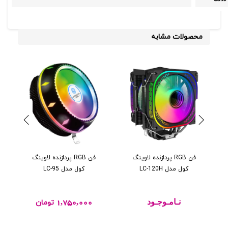
محصولات مشابه
فن RGB پردازنده لاوينگ
فن RGB پردازنده لاوینگ
کول مدل LC-120H
کول مدل LC-95
نـامـوجـود
1,750,000
تومان