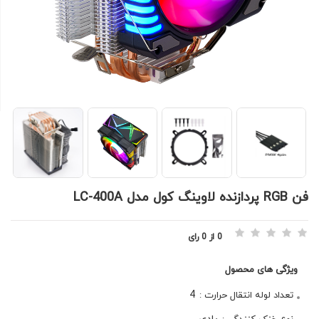
فن RGB پردازنده لاوينگ کول مدل LC-400A
0 از 0 رای
ویژگی های محصول
4
تعداد لوله انتقال حرارت :