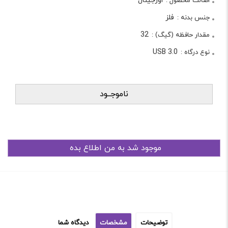
اورجینال
اصالت محصول :
فلز
جنس بدنه :
32
مقدار حافظه (گیگ) :
USB 3.0
نوع درگاه :
ناموجــود
توضیحات
مشخصات
دیدگاه شما