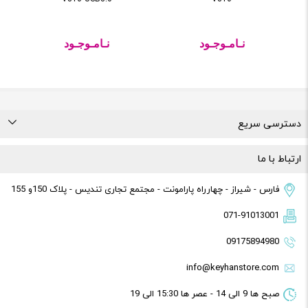
نـامـوجـود
نـامـوجـود
دسترسی سریع
درباره ما
تماس با ما
راهنمای خرید
قوانین و مقررات
ارتباط با ما
فارس - شیراز - چهارراه پارامونت - مجتمع تجاری تندیس - پلاک 150و 155
071-91013001
09175894980
info@keyhanstore.com
صبح ها 9 الی 14 - عصر ها 15:30 الی 19