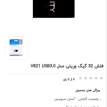
فلش 32 گيگ وريتی مدل V821 USB3.0
0 از 0 رای
ویژگی های محصول
آسان سرویس
وضعیت گارانتی :