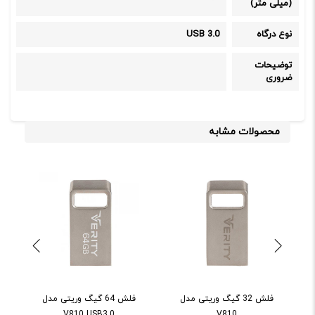
(میلی متر)
نوع درگاه
USB 3.0
توضیحات
ضروری
محصولات مشابه
فلش 32 گيگ وريتی مدل
فلش 64 گيگ وريتی مدل
V810 USB3.0
V810