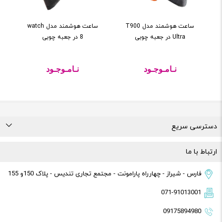
ساعت هوشمند مدل T900
ساعت هوشمند مدل watch
Ultra در جعبه چوبی
8 در جعبه چوبی
نـامـوجـود
نـامـوجـود
دسترسی سریع
درباره ما
تماس با ما
راهنمای خرید
قوانین و مقررات
ارتباط با ما
فارس - شیراز - چهارراه پارامونت - مجتمع تجاری تندیس - پلاک 150و 155
071-91013001
09175894980