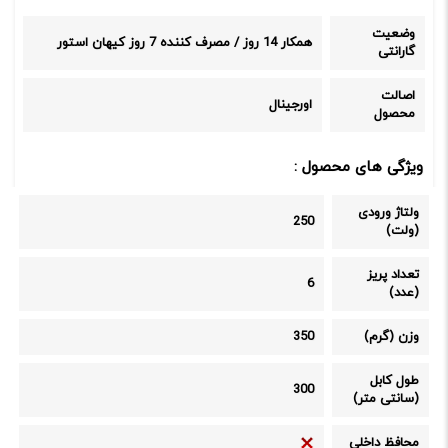
وضعیت
همکار 14 روز / مصرف کننده 7 روز کیهان استور
گارانتی
اصالت
اورجینال
محصول
ویژگی های محصول :
ولتاژ ورودی
250
(ولت)
تعداد پریز
6
(عدد)
وزن (گرم)
350
طول کابل
300
(سانتی متر)
محافظ داخلی