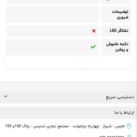
توضیحات
ضروری
نشانگر LED
دکمه خاموش
و روشن
دسترسی سریع
درباره ما
تماس با ما
راهنمای خرید
قوانین و مقررات
ارتباط با ما
فارس - شیراز - چهارراه پارامونت - مجتمع تجاری تندیس - پلاک 150و 155