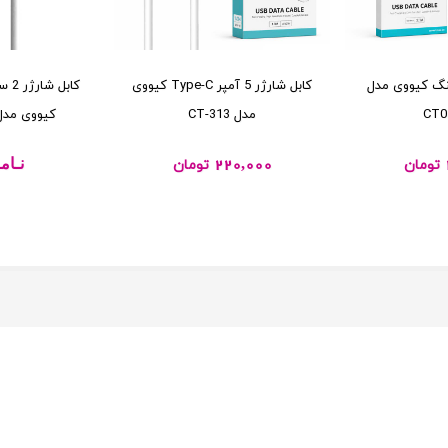
ينگ کیووی مدل
کابل شارژر 5 آمپر Type-C کيووی
CT0
مدل CT-313
کيووی مدل 327-12C
220,000
نـام
تومان
تومان