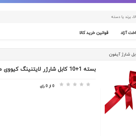
خت آزاد
قوانین خرید کالا
بل شارژ آیفون
بسته 1+10 کابل شارژر لایتنینگ کیووی مدل CT01M-1L (یک عدد هدیه)
0 از 0 رای