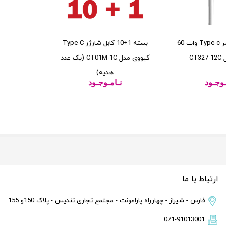
کابل شارژر 2 سر Type-c وات 60
بسته 1+10 کابل شارژر Type-C
CT
کیووی مدل CT01M-1C (یک عدد
1C
هدیه)
ـوجـود
نـامـوجـود
نـ
ارتباط با ما
فارس - شیراز - چهارراه پارامونت - مجتمع تجاری تندیس - پلاک 150و 155
071-91013001