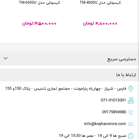
کیسونلی مدل TM-4000U
کیسونلی مدل TM-6000U
3,500,000
4,800,000
تومان
تومان
دسترسی سریع
درباره ما
تماس با ما
راهنمای خرید
قوانین و مقررات
ارتباط با ما
فارس - شیراز - چهارراه پارامونت - مجتمع تجاری تندیس - پلاک 150و 155
071-91013001
09175894980
info@keyhanstore.com
صبح ها 9 الی 14 - عصر ها 15:30 الی 19