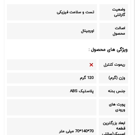
وضعیت
تست و سلامت فیزیکی
گارانتی
اصالت
اورجینال
محصول
ویژگی های محصول :
ریموت کنترل
وزن (گرم)
120 گرم
جنس بدنه
پلاستیک ABS
پورت های
ورودی
ابعاد بزرگترین
قطعه
70*140*70 میلی متر
اسپیکر(سانتی