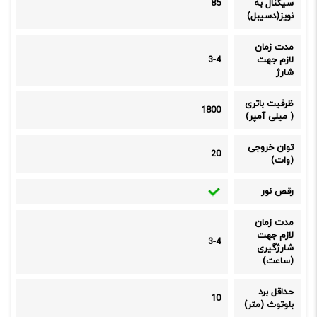
سیگنال به
85
نویز(دسیبل)
مدت زمان
لازم جهت
3-4
شارژ
ظرفیت باتری
1800
( میلی آمپر)
توان خروجی
20
(وات)
رقص نور
مدت زمان
لازم جهت
3-4
شارژگیری
(ساعت)
حداقل برد
10
بلوتوث (متر)