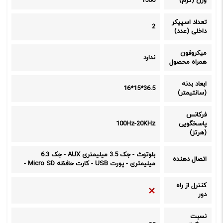
وزن (گرم)
1500
تعداد اسپیکر
2
داخلی (عدد)
میکروفون
ندارد
همراه محصول
ابعاد بدنه
36.5*15*16
(سانتیمتر)
فرکانس
پاسخگویی
100Hz-20KHz
(هرتز)
بلوتوث
-
جک 3.5 میلیمتری AUX
-
جک 6.3
اتصال دهنده
میلیمتری
-
پورت USB
-
کارت حافظه Micro SD
-
کنترل از راه
دور
نسبت