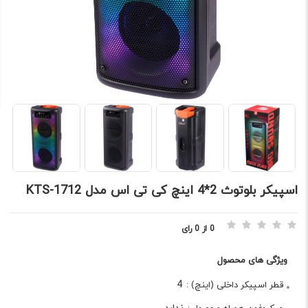
اسپيکر بلوتوث 2*4 اينچ کی تی اس مدل KTS-1712
0 از 0 رای
ویژگی های محصول
4
قطر اسپیکر داخلی (اینچ) :