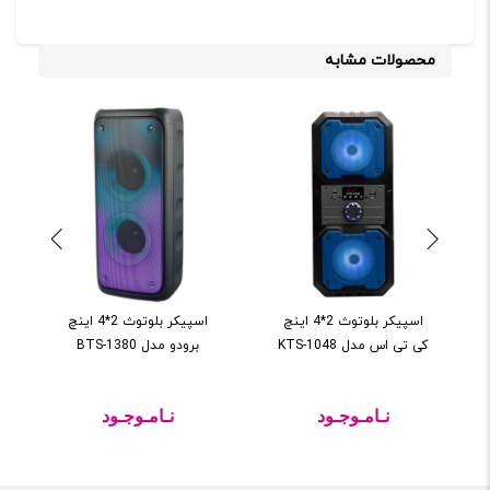
محصولات مشابه
اسپیکر بلوتوث 2*4 اینچ
اسپيکر بلوتوث 2*4 اينچ
کی تی اس مدل KTS-1048
برودو مدل BTS-1380
نـامـوجـود
نـامـوجـود